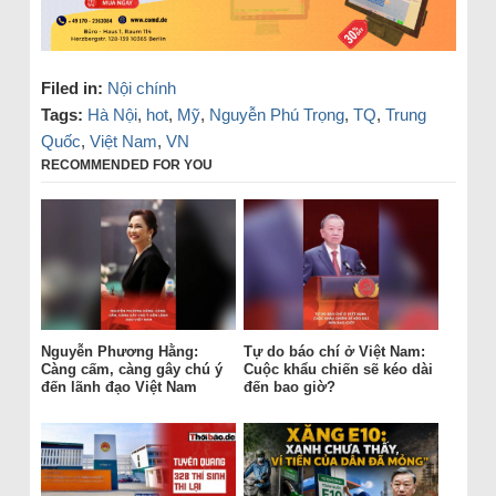
Filed in:
Nội chính
Tags:
Hà Nội
,
hot
,
Mỹ
,
Nguyễn Phú Trọng
,
TQ
,
Trung
Quốc
,
Việt Nam
,
VN
RECOMMENDED FOR YOU
Nguyễn Phương Hằng:
Tự do báo chí ở Việt Nam:
Càng cấm, càng gây chú ý
Cuộc khẩu chiến sẽ kéo dài
đến lãnh đạo Việt Nam
đến bao giờ?