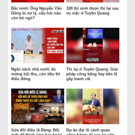
Bắc ninh: Ông Nguyễn Văn
328 thí sinh được thi lại sau
Dũng bị xử lý, câu hỏi nào
vụ việc ở Tuyên Quang
còn bỏ ngỏ?
Ngân sách nhà nước ăn
Thi lại ở Tuyên Quang: Giải
mừng bội thu, còn dân thì
pháp công bằng hay tiền lệ
điêu đứng
gây tranh cãi
Sửa đổi điều lệ Đảng: Đổi
Dự án đại lộ cảnh quan
mới để thích ứng hay hoàn
sông hồng: Vì sao lại cần