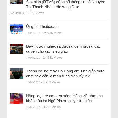
Slovakia (RTVS) công bố thông tin bà Nguyễn
Thị Thanh Nhàn trốn sang Đức!
06/08/2023
- 5.171 Views
Ủng hộ Thoibao.de
15/02/2018
- 24.086 Views
Đẩy người nghèo ra đường để nhường đặc
quyền cho giới siêu giàu
17/06/2026
- 14.541 Views
Thanh lọc bộ máy Bộ Công an: Tinh giản thực
chất hay vẫn là màn trình diễn lấy lệ?
16/06/2026
- 4.953 Views
Hàng loạt trẻ em ven sông Hồng viết tâm thư
khẩn cầu bà Ngô Phương Ly cứu giúp
28/05/2026
- 3.793 Views