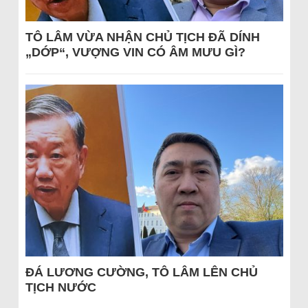
TÔ LÂM VỪA NHẬN CHỦ TỊCH ĐÃ DÍNH
„DỚP“, VƯỢNG VIN CÓ ÂM MƯU GÌ?
ĐÁ LƯƠNG CƯỜNG, TÔ LÂM LÊN CHỦ
TỊCH NƯỚC