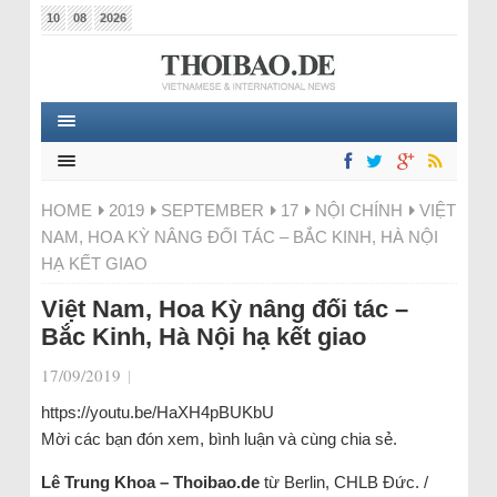
10
08
2026
HOME
2019
SEPTEMBER
17
NỘI CHÍNH
VIỆT
NAM, HOA KỲ NÂNG ĐỐI TÁC – BẮC KINH, HÀ NỘI
HẠ KẾT GIAO
Việt Nam, Hoa Kỳ nâng đối tác –
Bắc Kinh, Hà Nội hạ kết giao
17/09/2019
|
https://youtu.be/HaXH4pBUKbU
Mời các bạn đón xem, bình luận và cùng chia sẻ.
Lê Trung Khoa – Thoibao.de
từ Berlin, CHLB Đức. /