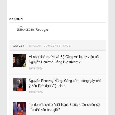
SEARCH
LATEST
POPULAR
COMMENTS
TAGS
Vì sao Nhà nước và Bộ Công An lo sợ việc bà
Nguyễn Phương Hằng livestream?
10/08/2026
Nguyễn Phương Hằng: Càng cấm, càng gây chú
ý đến lãnh đạo Việt Nam
10/08/2026
Tự do báo chí ở Việt Nam: Cuộc khẩu chiến sẽ
kéo dài đến bao giờ?